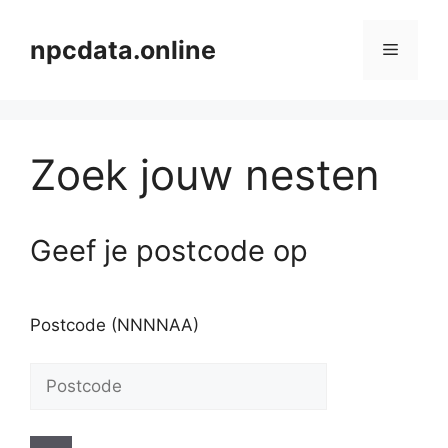
Ga
naar
npcdata.online
Menu
de
inhoud
Zoek jouw nesten
Geef je postcode op
Postcode (NNNNAA)