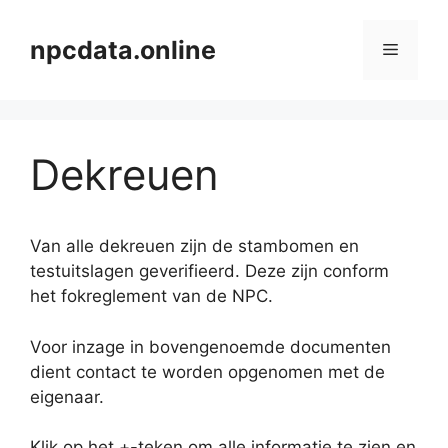
Ga
naar
npcdata.online
Menu
de
inhoud
Dekreuen
Van alle dekreuen zijn de stambomen en
testuitslagen geverifieerd. Deze zijn conform
het fokreglement van de NPC.
Voor inzage in bovengenoemde documenten
dient contact te worden opgenomen met de
eigenaar.
Klik op het +-teken om alle informatie te zien en