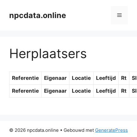
Ga
naar
npcdata.online
Menu
de
inhoud
Herplaatsers
Referentie
Eigenaar
Locatie
Leeftijd
Rt
S
Referentie
Eigenaar
Locatie
Leeftijd
Rt
S
© 2026 npcdata.online
• Gebouwd met
GeneratePress