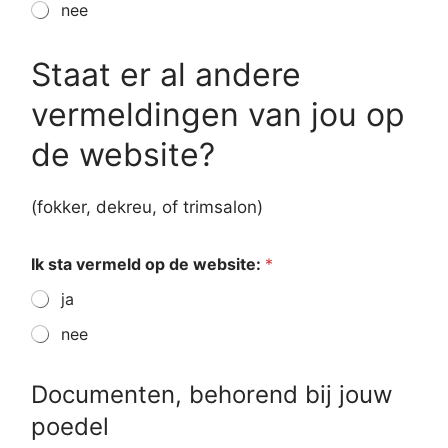
nee
a
l
Staat er al andere
s
:
vermeldingen van jou op
O
v
de website?
e
r
i
(fokker, dekreu, of trimsalon)
g
e
p
Ik sta vermeld op de website:
*
o
e
ja
d
e
nee
l
Documenten, behorend bij jouw
poedel