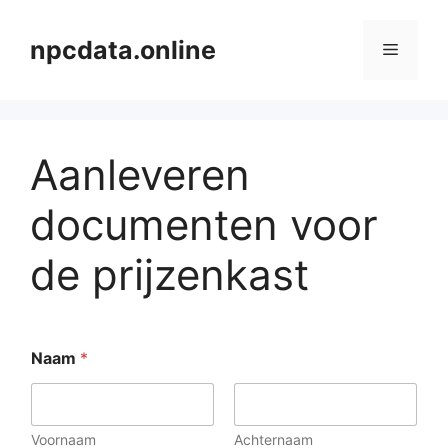
Ga
naar
npcdata.online
Menu
de
inhoud
Aanleveren
documenten voor
de prijzenkast
Naam
*
Voornaam
Achternaam