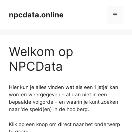
Ga
naar
npcdata.online
Menu
de
inhoud
Welkom op
NPCData
Hier kun je alles vinden wat als een ‘lijstje’ kan
worden weergegeven – al dan niet in een
bepaalde volgorde – en waarin je kunt zoeken
naar ‘de speld(en) in de hooiberg’.
Klik op een knop om direct naar het onderwerp
te gaan: